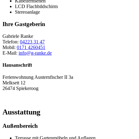
Kabelfernsehen
LCD Flachbildschirm
Stereoanlage
Ihre Gastgeberin
Gabriele Ranke
Telefon:
04223 31 47
Mobil:
0171 4260451
E-Mail:
info@g-ranke.de
Hausanschrift
Ferienwohnung Austernfischer II 3a
Melksett 12
26474 Spiekeroog
Ausstattung
Außenbereich
Terrasse mit Gartenmöbeln und Auflagen